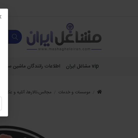
×
vip مشاغل ایران
اطلاعات رانندگان ماشین سنگین 
موسسات و خدمات
مجالس،تالارها، آتلیه و عکاسی