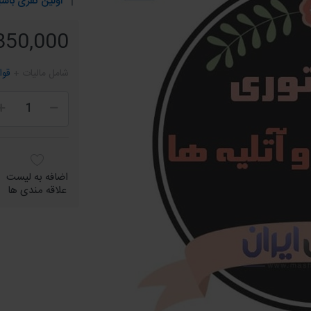
اولین نفری باشی
8,350,000 ر
شامل مالیات +
قوا
اضافه به لیست
علاقه مندی ها