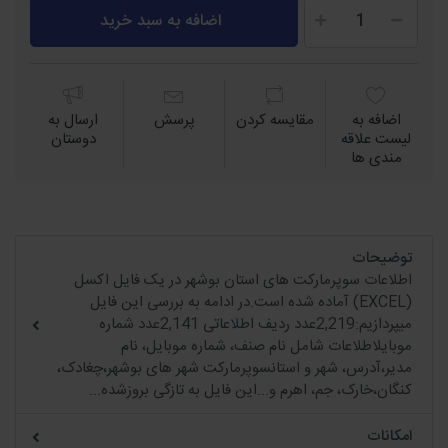
اضافه به سبد خرید
اضافه به
مقايسه كردن
پرسش
ارسال به
لیست علاقه
دوستان
مندی ها
توضیحات
اطلاعات سوپرمارکت های استان بوشهر در یک فایل اکسل
(EXCEL) آماده شده است.در ادامه به بررسی این فایل
میپردازیم:2,219عدد ردیف اطلاعاتی 2,141عدد شماره
موبایلاطلاعات شامل نام صنف، شماره موبایل، نام
مدیر،آدرس، شهر و استانسوپرمارکت شهر های بوشهر،چغادک،
کنگان،خارک، جم، اهرم و...این فایل به تازگی بروزشده...
امکانات