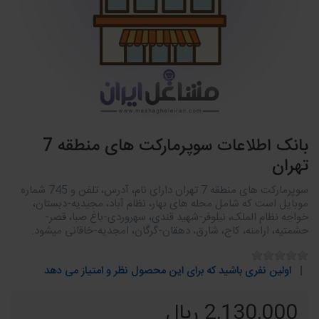
بانک اطلاعات سوپرمارکت های منطقه 7
تهران
سوپرمارکت های منطقه 7 تهران دارای نام، آدرس، تلفن و 745 شماره
موبایل است که شامل محله های بهار، نظام آباد، مجیدیه-دبستان،
خواجه نظام الملک، نیلوفر-شهید قندی، سهروردی-باغ صبا، قصر-
حشمتیه، ارامنه، کاج، شارق، دهقان-گرگان، امجدیه-خاقانی میشود.
اولین نفری باشید که برای این محصول نظر و امتیاز می دهد
2,130,000 ریال