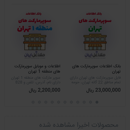
بانک اطلاعات سوپرمارکت های
اطلاعات و موبایل سوپرمارکت
تهران
های منطقه 1 تهران
فایل سوپرمارکت های تهران دارای
سوپر مارکت های منطقه 1 تهران
تمام مناطق 22 گانه تهران، حومه
دارای نام، آدرس، تلفن و 828
و تعداد 23131 شماره موبایل
شماره موبایل است که شامل
23,000,000 ریال
2,200,000 ریال
میشود.
محله های ازگل، امام زاده قاسم،
اوین، باغ فردوس، تجریش،
جماران، چیذر، حصار ب...
محصولات اخیرا مشاهده شده