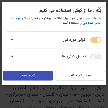
×
بله ، ما از کوکی استفاده می کنیم
«حساب من»
تغییر دهید. برای اطلاعات بیشتر می توانید بخش
سیاست
حریم خصوصی
را مشاهده کنید.
منو
ورود/ثبت نام
مقايسه كردن
علاقه مندی
سبد
کوکی مورد نیاز
بانک شماره موبایل شهرک های صنعتی
تحلیل کوکی ها
1-11
از
11
شهرک صنعتی در استانهای
همه را تایید کنید
تایید همه
کهکیلویه و بویراحمد - اردبیل - آذربایجان غربی - آذربایجان
شرقی - بوشهر - چهارو محال بختیاری - ایلام - اصفهان -
فارس - قزوین - قم - گیلان - گلستان - همدان - هرمزگان -
کرمان - کرمانشاه - خراسان رضوی - خوزستان - کردستان -
مازندران - سمنان - سیستان و بلوچستان - تهران - یزد