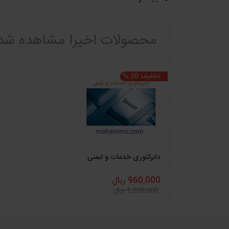
برای خرید بانک شماره موبایل وخرید بانک 
یا با شماره های زیر تماس حاصل فرمایید
محصولات اخیرا مشاهده شد
02188424019
تخفیف 20 %
09212181037
*
آموزش خرید و دانلود فایل
*
همچنین با جستجوی صنف و شغل دلخواه در بالا
دایرکتوری خدمات و ایمنی
جهت اطلاع از کد های
تخفیف محصولات
و
بروزر
960,000 ریال
1,200,000 ریال