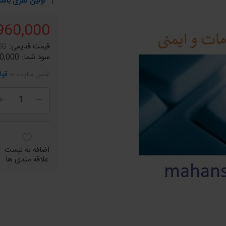
اولین نفری باشی
960,000 ریال
قیمت قدیمی:
000
سود شما:
240,000 ر
شامل مالیات +
قوا
اضافه به لیست
علاقه مندی ها