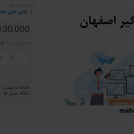
اولین نفری باشی
1,130,000 ر
شامل مالیات +
قوا
اضافه به لیست
علاقه مندی ها