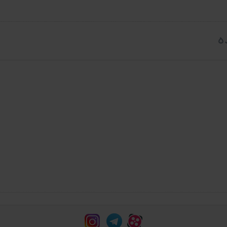
ست.
ه
 طراحی مشاوره فروش و نصب انواع سیستم های نظارت
 امنیتی، دزد گیر، آتش خاموش کن تمام اتوماتیک و... می ش
فهان
را بصورت آنلاین دانلود نمایید، قیمت این بانک اطلاع
اصلاعاتی مورد نظر وارد سایت
http://mahansms.com
شوید