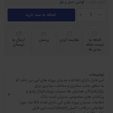
شامل مالیات +
قوانین حمل و نقل
اضافه به سبد خرید
اضافه به
مقايسه كردن
پرسش
ارسال به
لیست علاقه
دوستان
مندی ها
توضیحات
این فایل دارای اطلاعات مدیران پروژه های آبی می باشد که
به منظور جذب مشتری و مخاطب میانبری برای
برگزارکنندگان همایش ها، سمینار، وبینار،انواع پکیج و
ورکشاپ های مخصوص مدیران است.بانک
اطلاعات مدیران پروژه های آبی دارای تعداد 84 عدد مورد
اطلاعاتی در قالب اکسل (excel) است.این فایل