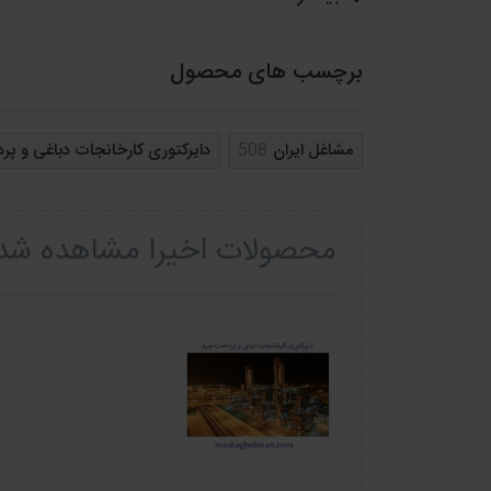
⬅️
ارسال پیامک تبلیغاتی
برچسب های محصول
شما میتوانید با ارسال پیامک به کارخانجات دباغی 
شماره موبایل نیز به تنهایی امکان پذیر است.
مشاغل ایران
508
دایرکتوری کارخانجات دباغی و پر
برای ارسال پیامک به این بانک بدون نیاز به خرید فای
b2n.ir/SendMessage
محصولات اخیرا مشاهده شد
⬅️
دانلود رایگان بانک اطلاعات
کارخ
ما در جهت اعتماد سازی و آشنایی شما مشتریان گرامی
بانک به صورت رایگان کرده ایم تا پس از بررسی این
دانلود رایگان
آسوده اقدام فرمایید. برای
تست این با
⬅️
این بانک های اطلاعاتی از چه ط