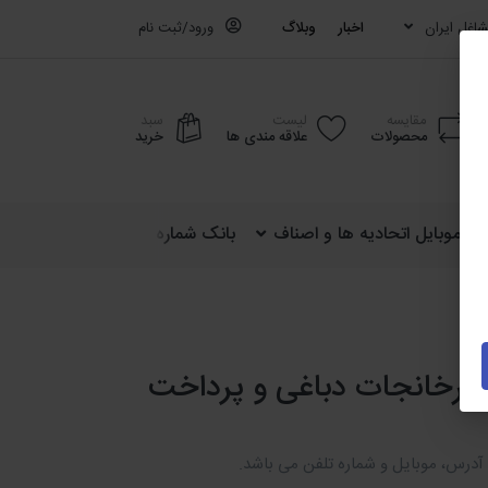
اغل ایران
اخبار
وبلاگ
ورود/ثبت نام
مقایسه
لیست
سبد
محصولات
علاقه مندی ها
خرید
ره موبایل اتحادیه ها و اصناف
بانک شماره موبایل کشوری (ایران)
کارخانجات دباغی و پرداخت
، آدرس، موبایل و شماره تلفن می باشد.