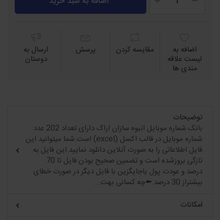
اضافه به سبد خرید
اضافه به
مقايسه كردن
پرسش
ارسال به
لیست علاقه
دوستان
مندی ها
توضیحات
بانک شماره موبایل انبوه سازان اراک دارای تعداد 202 عدد
شماره موبایل در قالب اکسل (excel) است.شما میتوانید این
فایل اطلاعاتی را به صورت آنلاین دانلود نمایید.این فایل به
تازگی بروزشده است و تضمین صحیح بودن فایل تا 70
درصد و عودت پول یاجایگزین با فایل دیگر در صورت خطای
بیشتراز 30 درصد.⬅️چه کسانی بهت...
امکانات