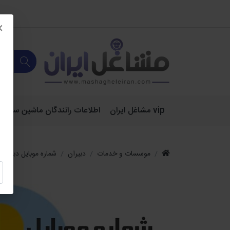
×
vip مشاغل ایران
اطلاعات رانندگان ماشین سنگین 
موسسات و خدمات
دبیران
شماره موبایل دبیران