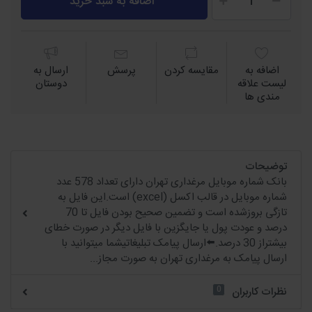
اضافه به سبد خرید
اضافه به
مقايسه كردن
پرسش
ارسال به
لیست علاقه
دوستان
مندی ها
توضیحات
بانک شماره موبایل مرغداری تهران دارای تعداد 578 عدد
شماره موبایل در قالب اکسل (excel) است.این فایل به
تازگی بروزشده است و تضمین صحیح بودن فایل تا 70
درصد و عودت پول یا جایگزین با فایل دیگر در صورت خطای
بیشتراز 30 درصد.⬅️ارسال پیامک تبلیغاتیشما میتوانید با
ارسال پیامک به مرغداری تهران به صورت مجاز...
0
نظرات کاربران