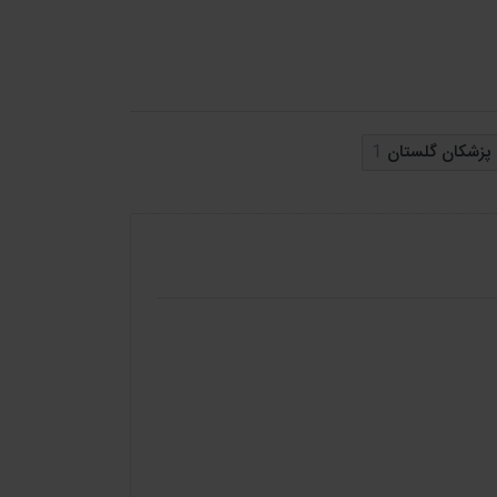
 پزشکان گلستان
1
گان کرده ایم تا پس از بررسی این قسمت نسبت به
س بگیرید.