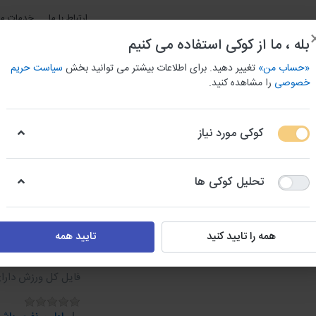
ارتباط با ما
خدمات مش
بله ، ما از کوکی استفاده می کنیم
«حساب من»
تغییر دهید. برای اطلاعات بیشتر می توانید بخش
سیاست حریم
خصوصی
را مشاهده کنید.
کوکی مورد نیاز
و باربری استان ها
بانک اطلاعات جامع مشاغل شهری
بانک شما
تحلیل کوکی ها
ه
شماره موبایل لوازم ورزشی و فروشگاه
شماره موبایل کل ورزش
همه را تایید کنید
تایید همه
شماره موب
فایل کل ورزش دارای تعداد 5209 عدد شم