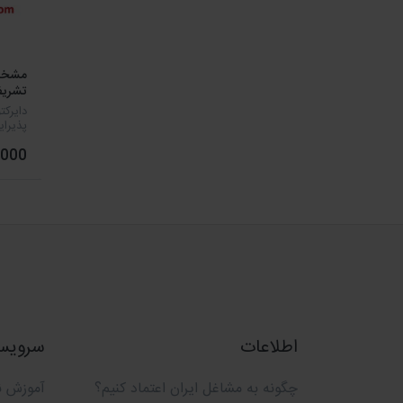
مشخصا
تشریف
دایرک
پذیرای
67
00,000
شماره
ایمیل 
اکسل 
اطلاعات
سروی
چگونه به مشاغل ایران اعتماد کنیم؟
آموزش ن